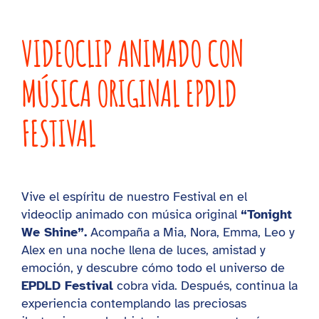
Vota tu videoclip favorito
VIDEOCLIP ANIMADO CON
Blog
MÚSICA ORIGINAL EPDLD
STORE
FESTIVAL
Vive el espíritu de nuestro Festival en el
videoclip animado con música original
“Tonight
We Shine”.
Acompaña a Mia, Nora, Emma, Leo y
Alex en una noche llena de luces, amistad y
emoción, y descubre cómo todo el universo de
EPDLD Festival
cobra vida. Después, continua la
experiencia contemplando las preciosas