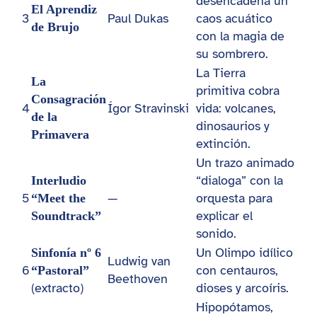
desencadena un
El Aprendiz
3
Paul Dukas
caos acuático
de Brujo
con la magia de
su sombrero.
La Tierra
La
primitiva cobra
Consagración
4
Ígor Stravinski
vida: volcanes,
de la
dinosaurios y
Primavera
extinción.
Un trazo animado
“dialoga” con la
Interludio
5
—
orquesta para
“Meet the
explicar el
Soundtrack”
sonido.
Un Olimpo idílico
Sinfonía nº 6
Ludwig van
6
con centauros,
“Pastoral”
Beethoven
(extracto)
dioses y arcoíris.
Hipopótamos,