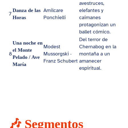
avestruces,
Amilcare
elefantes y
Danza de las
7
Ponchielli
caimanes
Horas
protagonizan un
ballet cómico.
Del terror de
Una noche en
Modest
Chernabog en la
el Monte
8
Mussorgski ·
montaña a un
Pelado / Ave
Franz Schubert
amanecer
María
espiritual.
🎶 Segmentos