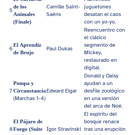
Camille Saint-
juguetones
de los
5
Saëns
desatan el caos
Animales
con un yo-yo.
(Finale)
Reencuentro con
el clásico
segmento de
El Aprendiz
6
Paul Dukas
Mickey,
de Brujo
restaurado en
digital.
Donald y Daisy
ayudan a un
Pompa y
7
Edward Elgar
desfile zoológico
Circunstancia
(Marchas 1-4)
en una versión
del arca de Noé.
El espíritu del
bosque renace
El Pájaro de
8
Ígor Stravinski
tras una erupción
Fuego (Suite