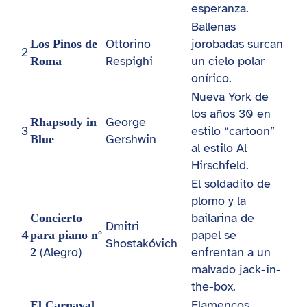
esperanza.
Ballenas
Ottorino
jorobadas surcan
Los Pinos de
2
Respighi
un cielo polar
Roma
onírico.
Nueva York de
los años 30 en
George
Rhapsody in
3
estilo “cartoon”
Gershwin
Blue
al estilo Al
Hirschfeld.
El soldadito de
plomo y la
bailarina de
Concierto
Dmitri
4
papel se
para piano nº
Shostakóvich
(Alegro)
enfrentan a un
2
malvado jack-in-
the-box.
Flamencos
El Carnaval