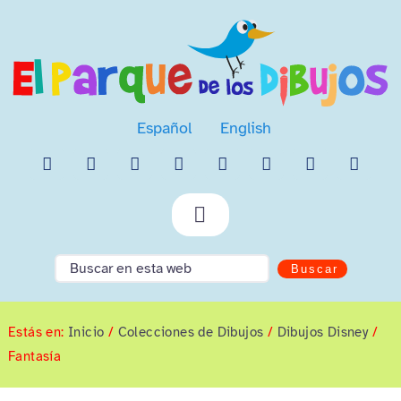
Saltar
al
contenido
Español
English
Toggle
Navigation
Colecciones de Dibujos
Buscar
Dibujos para colorear
Estás en:
Inicio
/
Colecciones de Dibujos
/
Dibujos Disney
/
Dibujos animados
Fantasía