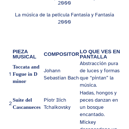
La música de la película Fantasia y Fantasia
2000
PIEZA
LO QUE VES EN
COMPOSITOR
MUSICAL
PANTALLA
Abstracción pura
Toccata and
Johann
de luces y formas
1
Fugue in D
Sebastian Bach
que “pintan” la
minor
música.
Hadas, hongos y
Piotr Ilich
peces danzan en
Suite del
2
Tchaikovsky
un bosque
Cascanueces
encantado.
Mickey