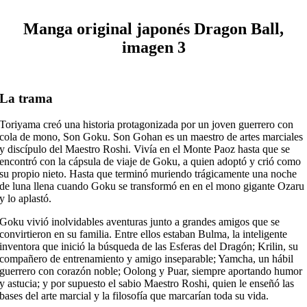
Manga original japonés Dragon Ball,
imagen 3
La trama
Toriyama creó una historia protagonizada por un joven guerrero con
cola de mono, Son Goku. Son Gohan es un maestro de artes marciales
y discípulo del Maestro Roshi. Vivía en el Monte Paoz hasta que se
encontró con la cápsula de viaje de Goku, a quien adoptó y crió como
su propio nieto. Hasta que terminó muriendo trágicamente una noche
de luna llena cuando Goku se transformó en en el mono gigante Ozaru
y lo aplastó.
Goku vivió inolvidables aventuras junto a grandes amigos que se
convirtieron en su familia. Entre ellos estaban Bulma, la inteligente
inventora que inició la búsqueda de las Esferas del Dragón; Krilin, su
compañero de entrenamiento y amigo inseparable; Yamcha, un hábil
guerrero con corazón noble; Oolong y Puar, siempre aportando humor
y astucia; y por supuesto el sabio Maestro Roshi, quien le enseñó las
bases del arte marcial y la filosofía que marcarían toda su vida.