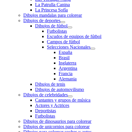
La Patrulla Canina
La Princesa Sofía
Dibujos mandalas para colorear
Dibujos de deportes
Dibujos de fútbol
Futbolistas
Escudos de equipos de fútbol
Campos de fútbol
Selecciones Nacionales
España
Brasil
Inglaterra
Argentina
Francia
Alemania
Dibujos de tenis
Dibujos de automovilismo
Dibujos de celebridades
Cantantes y grupos de música
Actores y Actrices
Deportistas
Futbolistas
Dibujos de dinosaurios para colorear
Dibujos de unicornios para colorear
Dibujos para colorear coches y autos