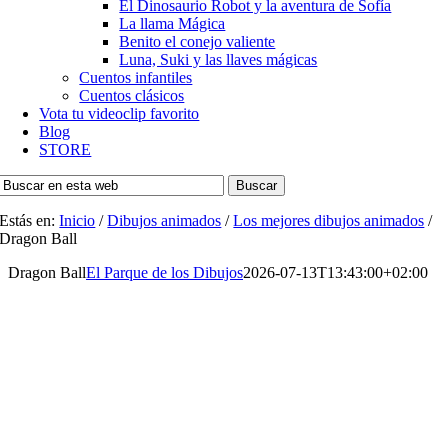
El Dinosaurio Robot y la aventura de Sofía
La llama Mágica
Benito el conejo valiente
Luna, Suki y las llaves mágicas
Cuentos infantiles
Cuentos clásicos
Vota tu videoclip favorito
Blog
STORE
Buscar
Estás en:
Inicio
/
Dibujos animados
/
Los mejores dibujos animados
/
Dragon Ball
Dragon Ball
El Parque de los Dibujos
2026-07-13T13:43:00+02:00