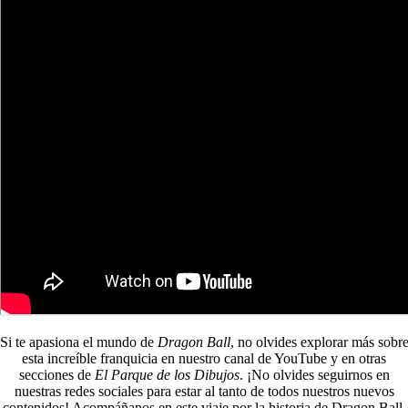
Si te apasiona el mundo de
Dragon Ball
, no olvides explorar más sobr
esta increíble franquicia en nuestro canal de YouTube y en otras
secciones de
El Parque de los Dibujos
. ¡No olvides seguirnos en
nuestras redes sociales para estar al tanto de todos nuestros nuevos
contenidos! Acompáñanos en este viaje por la historia de Dragon Ball.