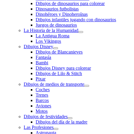
Dibujos de dinosaurios para colorear
Dinosaurios futbolistas
Dinohéroes y Dinoheroínas
Dibujos infantiles jugando con dinosaurios
Juegos de dinosaurios
La Historia de la Humanidad
La Antigua Roma
Los Vikingos
Dibujos Disney
Dibujos de Blancanieves
Fantasía
Bambi
Dibujos Disney para colorear
Dibujos de Lilo & Stitch
Pixar
Dibujos de medios de transporte
Coches
Trenes
Barcos
Aviones
Motos
Dibujos de festividades
Dibujos del día de la madre
Las Profesiones
Astronauta