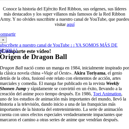
Conoce la historia del Ejército Red Ribbon, sus orígenes, sus líderes
más destacados y los super villanos más famosos de la Red Ribbon
Army. Y no olvides suscribirte a nuestro canal de YouTube, que puedes
visitar
aquí
ompartir
×
ubscríbete a nuestro canal de YouTube ¡ ¡ YA SOMOS MÁS DE
85.000 ! !
¡Comparte este vídeo!
Origen de Dragon Ball
Dragon Ball
nació como un manga en 1984, inicialmente inspirado po
la clásica novela china «
Viaje al Oeste»
.
Akira Toriyama
, el genio
detrás de la obra, fusionó este relato con elementos de acción, artes
marciales y comedia. El manga fue publicado en la revista
Weekly
Shonen Jump
y rápidamente se convirtió en un éxito, llevando a la
creación del anime poco tiempo después. En 1986,
Toei Animation
,
uno de los estudios de animación más importantes del mundo, llevó la
historia a la televisión, dando inicio a una de las franquicias más
importantes de la historia del entretenimiento. La serie de animación
cuenta con unos efectos especiales verdaderamente impactantes que
marcaron el camino a otras series de anime que vendrían después.