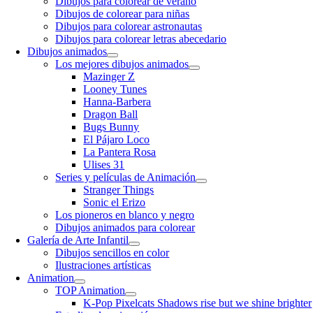
Dibujos para colorear de verano
Dibujos de colorear para niñas
Dibujos para colorear astronautas
Dibujos para colorear letras abecedario
Dibujos animados
Los mejores dibujos animados
Mazinger Z
Looney Tunes
Hanna-Barbera
Dragon Ball
Bugs Bunny
El Pájaro Loco
La Pantera Rosa
Ulises 31
Series y películas de Animación
Stranger Things
Sonic el Erizo
Los pioneros en blanco y negro
Dibujos animados para colorear
Galería de Arte Infantil
Dibujos sencillos en color
Ilustraciones artísticas
Animation
TOP Animation
K-Pop Pixelcats Shadows rise but we shine brighter