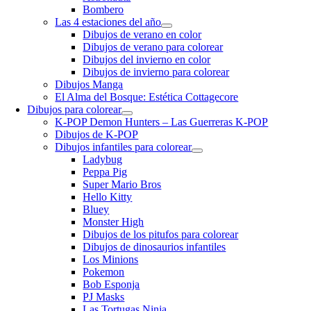
Bombero
Las 4 estaciones del año
Dibujos de verano en color
Dibujos de verano para colorear
Dibujos del invierno en color
Dibujos de invierno para colorear
Dibujos Manga
El Alma del Bosque: Estética Cottagecore
Dibujos para colorear
K-POP Demon Hunters – Las Guerreras K-POP
Dibujos de K-POP
Dibujos infantiles para colorear
Ladybug
Peppa Pig
Super Mario Bros
Hello Kitty
Bluey
Monster High
Dibujos de los pitufos para colorear
Dibujos de dinosaurios infantiles
Los Minions
Pokemon
Bob Esponja
PJ Masks
Las Tortugas Ninja