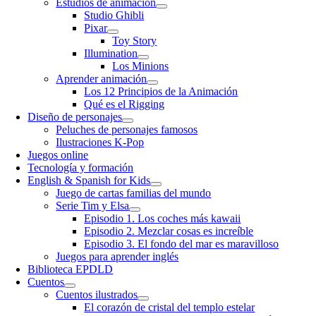
Estudios de animación
Studio Ghibli
Pixar
Toy Story
Illumination
Los Minions
Aprender animación
Los 12 Principios de la Animación
Qué es el Rigging
Diseño de personajes
Peluches de personajes famosos
Ilustraciones K-Pop
Juegos online
Tecnología y formación
English & Spanish for Kids
Juego de cartas familias del mundo
Serie Tim y Elsa
Episodio 1. Los coches más kawaii
Episodio 2. Mezclar cosas es increíble
Episodio 3. El fondo del mar es maravilloso
Juegos para aprender inglés
Biblioteca EPDLD
Cuentos
Cuentos ilustrados
El corazón de cristal del templo estelar