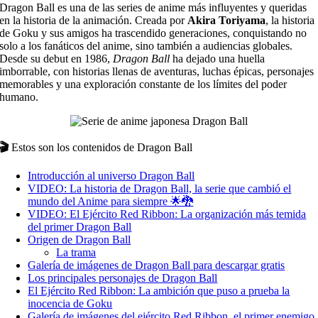
Dragon Ball es una de las series de anime más influyentes y queridas
en la historia de la animación. Creada por
Akira Toriyama
, la historia
de Goku y sus amigos ha trascendido generaciones, conquistando no
solo a los fanáticos del anime, sino también a audiencias globales.
Desde su debut en 1986,
Dragon Ball
ha dejado una huella
imborrable, con historias llenas de aventuras, luchas épicas, personajes
memorables y una exploración constante de los límites del poder
humano.
🎬
Estos son los contenidos de Dragon Ball
Introducción al universo Dragon Ball
VIDEO: La historia de Dragon Ball, la serie que cambió el
mundo del Anime para siempre 🌟🐉
VIDEO: El Ejército Red Ribbon: La organización más temida
del primer Dragon Ball
Origen de Dragon Ball
La trama
Galería de imágenes de Dragon Ball para descargar gratis
Los principales personajes de Dragon Ball
El Ejército Red Ribbon: La ambición que puso a prueba la
inocencia de Goku
Galería de imágenes del ejército Red Ribbon, el primer enemigo