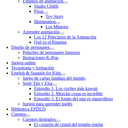
Estudios de animación
Studio Ghibli
Pixar
Toy Story
Illumination
Los Minions
Aprender animación
Los 12 Principios de la Animación
Qué es el Rigging
Diseño de personajes
Peluches de personajes famosos
Ilustraciones K-Pop
Juegos online
Tecnología y formación
English & Spanish for Kids
Juego de cartas familias del mundo
Serie Tim y Elsa
Episodio 1. Los coches más kawaii
Episodio 2. Mezclar cosas es increíble
Episodio 3. El fondo del mar es maravilloso
Juegos para aprender inglés
Biblioteca EPDLD
Cuentos
Cuentos ilustrados
El corazón de cristal del templo estelar