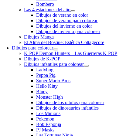
Bombero
Las 4 estaciones del año
Dibujos de verano en color
Dibujos de verano para colorear
Dibujos del invierno en color
Dibujos de invierno para colorear
Dibujos Manga
El Alma del Bosque: Estética Cottagecore
Dibujos para colorear
K-POP Demon Hunters – Las Guerreras K-POP
Dibujos de K-POP
Dibujos infantiles para colorear
Ladybug
Peppa Pig
Super Mario Bros
Hello Kitty
Bluey
Monster High
Dibujos de los pitufos para colorear
Dibujos de dinosaurios infantiles
Los Minions
Pokemon
Bob Esponja
PJ Masks
Las Tortugas Ninja