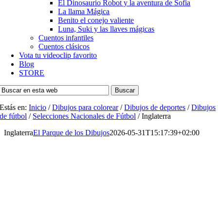
El Dinosaurio Robot y la aventura de Sofía
La llama Mágica
Benito el conejo valiente
Luna, Suki y las llaves mágicas
Cuentos infantiles
Cuentos clásicos
Vota tu videoclip favorito
Blog
STORE
Buscar
Estás en:
Inicio
/
Dibujos para colorear
/
Dibujos de deportes
/
Dibujos
de fútbol
/
Selecciones Nacionales de Fútbol
/
Inglaterra
Inglaterra
El Parque de los Dibujos
2026-05-31T15:17:39+02:00