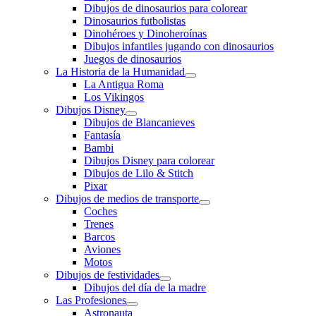
Dibujos de dinosaurios para colorear
Dinosaurios futbolistas
Dinohéroes y Dinoheroínas
Dibujos infantiles jugando con dinosaurios
Juegos de dinosaurios
La Historia de la Humanidad
La Antigua Roma
Los Vikingos
Dibujos Disney
Dibujos de Blancanieves
Fantasía
Bambi
Dibujos Disney para colorear
Dibujos de Lilo & Stitch
Pixar
Dibujos de medios de transporte
Coches
Trenes
Barcos
Aviones
Motos
Dibujos de festividades
Dibujos del día de la madre
Las Profesiones
Astronauta