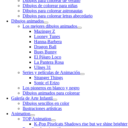
Dibujos para colorear de verano
Dibujos de colorear para niñas
Dibujos para colorear astronautas
Dibujos para colorear letras abecedario
Dibujos animados
Los mejores dibujos animados
Mazinger Z
Looney Tunes
Hanna-Barbera
Dragon Ball
Bugs Bunny
El Pájaro Loco
La Pantera Rosa
Ulises 31
Series y películas de Animación
Stranger Things
Sonic el Erizo
Los pioneros en blanco y negro
Dibujos animados para colorear
Galería de Arte Infantil
Dibujos sencillos en color
Ilustraciones artísticas
Animation
TOP Animation
K-Pop Pixelcats Shadows rise but we shine brighter