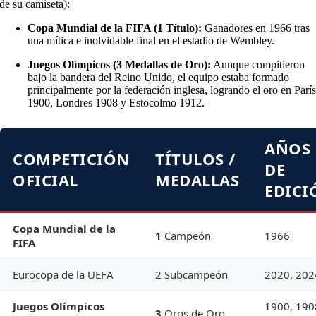
de su camiseta):
Copa Mundial de la FIFA (1 Título):
Ganadores en 1966 tras
una mítica e inolvidable final en el estadio de Wembley.
Juegos Olímpicos (3 Medallas de Oro):
Aunque compitieron
bajo la bandera del Reino Unido, el equipo estaba formado
principalmente por la federación inglesa, logrando el oro en Parí
1900, Londres 1908 y Estocolmo 1912.
AÑOS
COMPETICIÓN
TÍTULOS /
DE
OFICIAL
MEDALLAS
EDICI
Copa Mundial de la
1
Campeón
1966
FIFA
Eurocopa de la UEFA
2 Subcampeón
2020, 202
Juegos Olímpicos
1900, 190
3
Oros de Oro