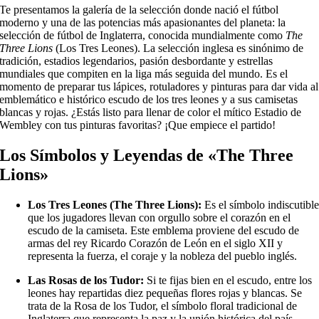
Te presentamos la galería de la selección donde nació el fútbol
moderno y una de las potencias más apasionantes del planeta: la
selección de fútbol de Inglaterra, conocida mundialmente como
The
Three Lions
(Los Tres Leones). La selección inglesa es sinónimo de
tradición, estadios legendarios, pasión desbordante y estrellas
mundiales que compiten en la liga más seguida del mundo. Es el
momento de preparar tus lápices, rotuladores y pinturas para dar vida al
emblemático e histórico escudo de los tres leones y a sus camisetas
blancas y rojas. ¿Estás listo para llenar de color el mítico Estadio de
Wembley con tus pinturas favoritas? ¡Que empiece el partido!
Los Símbolos y Leyendas de «The Three
Lions»
Los Tres Leones (The Three Lions):
Es el símbolo indiscutibl
que los jugadores llevan con orgullo sobre el corazón en el
escudo de la camiseta. Este emblema proviene del escudo de
armas del rey Ricardo Corazón de León en el siglo XII y
representa la fuerza, el coraje y la nobleza del pueblo inglés.
Las Rosas de los Tudor:
Si te fijas bien en el escudo, entre los
leones hay repartidas diez pequeñas flores rojas y blancas. Se
trata de la Rosa de los Tudor, el símbolo floral tradicional de
Inglaterra que representa la paz y la unión histórica del país.