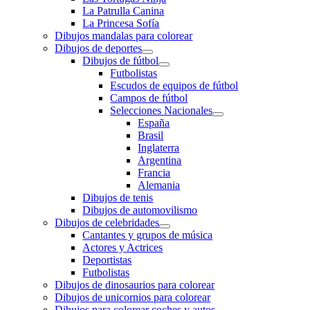
La Patrulla Canina
La Princesa Sofía
Dibujos mandalas para colorear
Dibujos de deportes
Dibujos de fútbol
Futbolistas
Escudos de equipos de fútbol
Campos de fútbol
Selecciones Nacionales
España
Brasil
Inglaterra
Argentina
Francia
Alemania
Dibujos de tenis
Dibujos de automovilismo
Dibujos de celebridades
Cantantes y grupos de música
Actores y Actrices
Deportistas
Futbolistas
Dibujos de dinosaurios para colorear
Dibujos de unicornios para colorear
Dibujos para colorear coches y autos