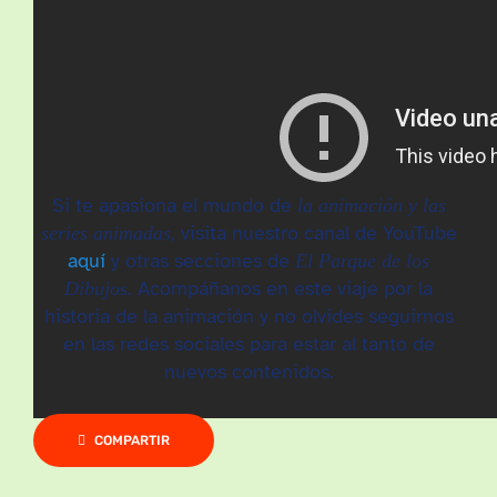
Si te apasiona el mundo de
la animación y las
, visita nuestro canal de YouTube
series animadas
aquí
y otras secciones de
El Parque de los
. Acompáñanos en este viaje por la
Dibujos
historia de la animación y no olvides seguirnos
en las redes sociales para estar al tanto de
nuevos contenidos.
COMPARTIR