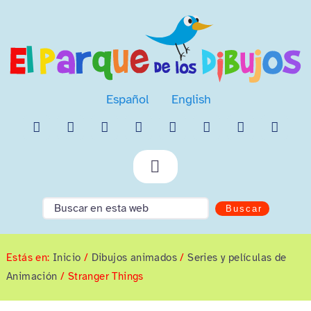
Saltar
al
contenido
Español
English
Toggle
Navigation
Colecciones de Dibujos
Buscar
Dibujos para colorear
Estás en:
Inicio
/
Dibujos animados
/
Series y películas de
Dibujos animados
Animación
/
Stranger Things