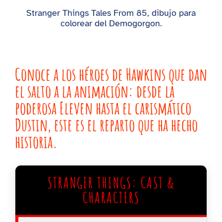
Stranger Things Tales From 85, dibujo para
colorear del Demogorgon.
Conoce a los héroes de Hawkins que dan
el salto a la animación: desde la
poderosa Eleven hasta el carismático
Dustin, este es el reparto que ha hecho
historia.
STRANGER THINGS: CAST &
CHARACTERS