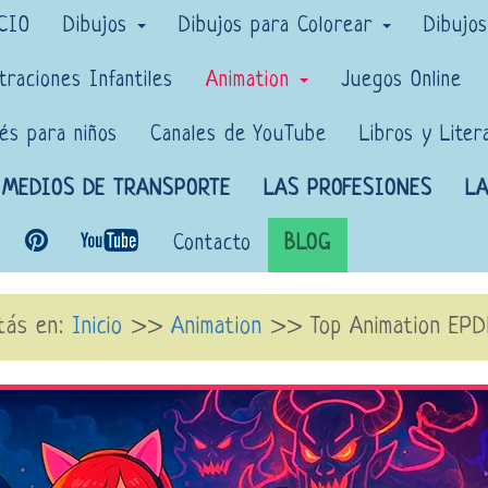
CIO
Dibujos
Dibujos para Colorear
Dibujo
traciones Infantiles
Animation
Juegos Online
lés para niños
Canales de YouTube
Libros y Liter
MEDIOS DE TRANSPORTE
LAS PROFESIONES
LA
Contacto
BLOG
tás en:
Inicio
>>
Animation
>> Top Animation EP