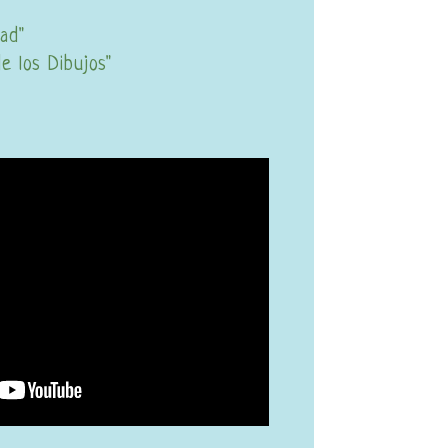
dad"
e los Dibujos"