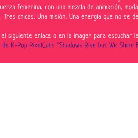
 fuerza femenina, con una mezcla de animación, moda
. Tres chicas. Una misión. Una energía que no se de
 el siguiente enlace o en la imagen para escuchar la
ip de K-Pop PixelCats "Shadows Rise but We Shine B