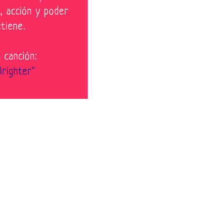
, acción y poder
tiene.
 canción:
righter"