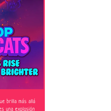
e brilla más allá
es una explosión