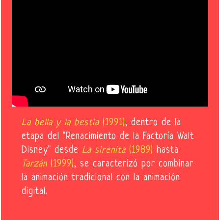
La bella y la bestia
(1991)
, dentro de la
etapa del "Renacimiento de la Factoría Walt
Disney" desde
La sirenita
(1989)
hasta
Tarzán
(1999)
, se caracterizó por combinar
la animación tradicional con la animación
digital.