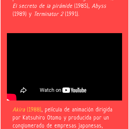
El secreto de la pirámide
(1985),
Abyss
(1989) y
Terminator 2
(1991).
Akira
(1988)
, película de animación dirigida
por Katsuhiro Otomo y producida por un
conglomerado de empresas japonesas,