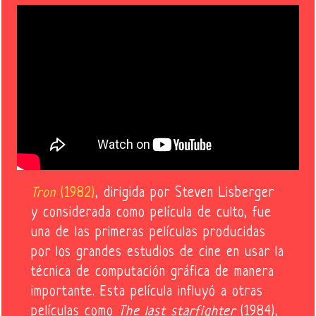
Tron
(1982)
, dirigida por Steven Lisberger
y considerada como película de culto, fue
una de las primeras películas producidas
por los grandes estudios de cine en usar la
técnica de computación gráfica de manera
importante. Esta película influyó a otras
películas como
The last starfighter
(1984),