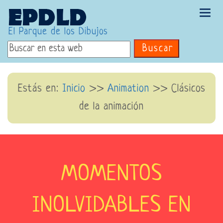
Tog
navi
El Parque de los Dibujos
Buscar
Estás en:
Inicio
>>
Animation
>> Clásicos
de la animación
MOMENTOS
INOLVIDABLES EN