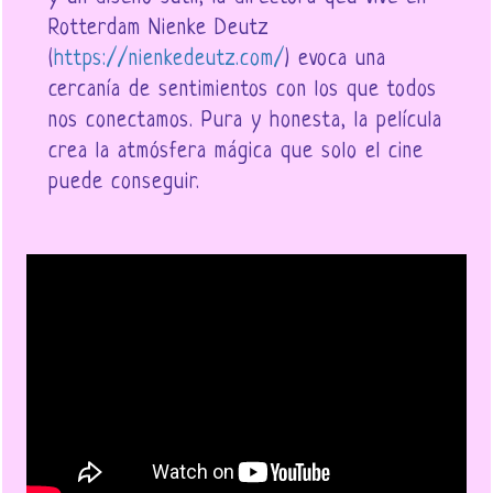
Rotterdam Nienke Deutz
(
https://nienkedeutz.com/
) evoca una
cercanía de sentimientos con los que todos
nos conectamos. Pura y honesta, la película
crea la atmósfera mágica que solo el cine
puede conseguir.