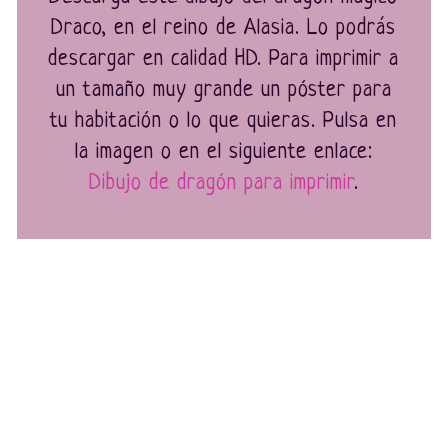
Draco, en el reino de Alasia. Lo podrás
descargar en calidad HD. Para imprimir a
un tamaño muy grande un póster para
tu habitación o lo que quieras. Pulsa en
la imagen o en el siguiente enlace:
Dibujo de dragón para imprimir
.