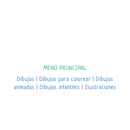
MENÚ PRINCIPAL
Dibujos
|
Dibujos para colorear
|
Dibujos
animados
|
Dibujos infantiles
|
Ilustraciones
infantiles
|
Animation
|
Juegos online
|
Apps,
Tecnología, Formación
|
Libros y Literatura
|
Cuentos
El Parque de los Dibujos