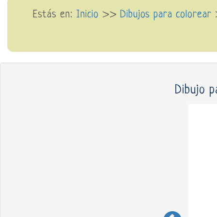
Estás en:
Inicio
>>
Dibujos para colorear
Dibujo p