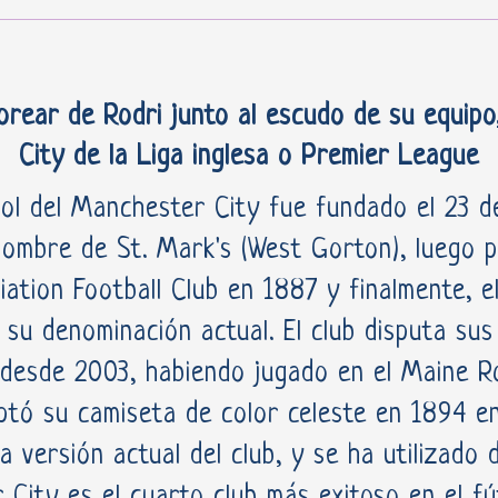
orear de Rodri junto al escudo de su equip
City de la Liga inglesa o Premier League
bol del Manchester City fue fundado el 23 
nombre de St. Mark's (West Gorton), luego p
ation Football Club en 1887 y finalmente, el
 su denominación actual. El club disputa sus
 desde 2003, habiendo jugado en el Maine R
optó su camiseta de color celeste en 1894 en
 versión actual del club, y se ha utilizado
 City es el cuarto club más exitoso en el fút