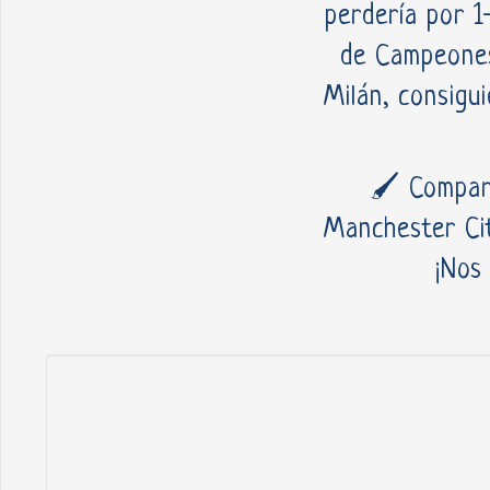
perdería por 1
de Campeones
Milán, consigu
🖌️ Compar
Manchester Cit
¡Nos