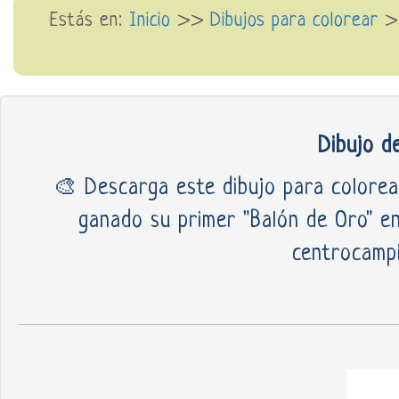
Estás en:
Inicio
>>
Dibujos para colorear
Dibujo d
🎨 Descarga este dibujo para colorea
ganado su primer "Balón de Oro" en
centrocampi