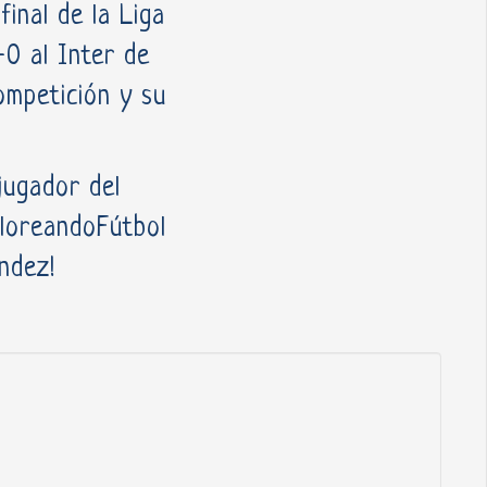
inal de la Liga
0 al Inter de
ompetición y su
jugador del
oloreandoFútbol
ndez!