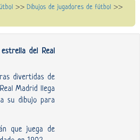
fútbol
>>
Dibujos de jugadores de fútbol
>>
estrella del Real
as divertidas de
Real Madrid llega
ga su dibujo para
mán que juega de