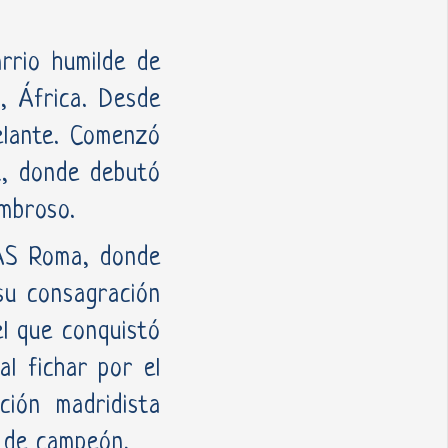
arrio humilde de
, África. Desde
delante. Comenzó
t, donde debutó
ombroso.
 AS Roma, donde
 su consagración
el que conquistó
al fichar por el
ción madridista
u de campeón.