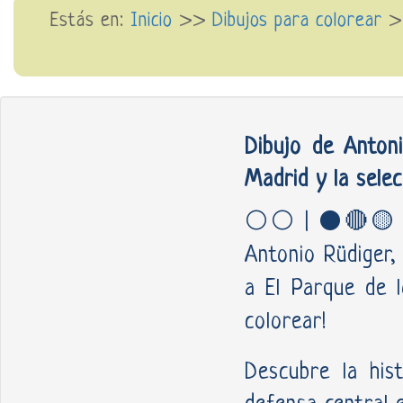
Estás en:
Inicio
>>
Dibujos para colorear
Dibujo de Antoni
Madrid y la selec
⚪⚪ | ⚫🔴🟡 Desc
Antonio Rüdiger,
a El Parque de l
colorear!
Descubre la his