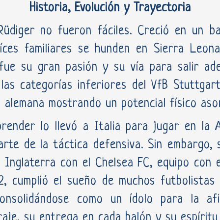
Historia, Evolución y Trayectoria
Rüdiger no fueron fáciles. Creció en un b
aíces familiares se hunden en Sierra Leona
 fue su gran pasión y su vía para salir a
las categorías inferiores del VfB Stuttgar
a alemana mostrando un potencial físico as
render lo llevó a Italia para jugar en la
arte de la táctica defensiva. Sin embargo,
n Inglaterra con el Chelsea FC, equipo con 
, cumplió el sueño de muchos futbolistas 
onsolidándose como un ídolo para la afi
raje, su entrega en cada balón y su espírit